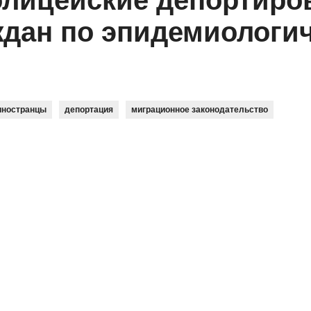
олицейские депортиро
ждан по эпидемиологи
иностранцы
депортация
миграционное законодательство