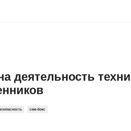
на деятельность техни
енников
безопасность
сим-бокс