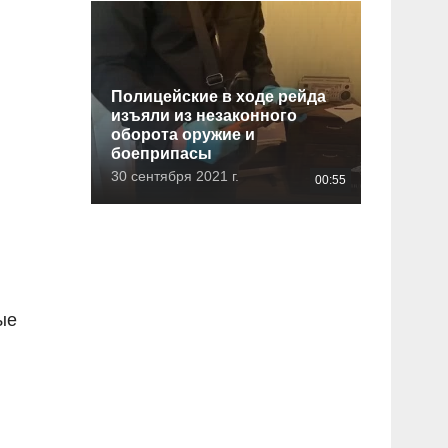
Полицейские в ходе рейда
изъяли из незаконного
оборота оружие и
боеприпасы
30 сентября 2021 г.
00:55
ые