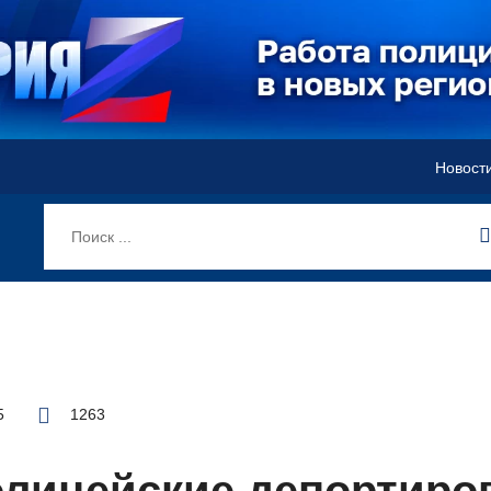
Новост
5
1263