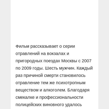
Прямой разговор
Социальные ролики
Газета «Щит и меч»
О ПОРТАЛЕ
В знании сила
Документальные фильмы
Журнал «Полиция России»
Специальный репортаж
Контакты
КиберПОСТОВОЙ
Вакансии
Фильм рассказывает о серии
отравлений на вокзалах и
пригородных поездах Москвы с 2007
по 2009 годы. Шесть мужчин. Каждый
раз причиной смерти становилось
отравление тем же психотропным
веществом и алкоголем. Благодаря
смекалке и профессиональности
полицейских виновного удалось