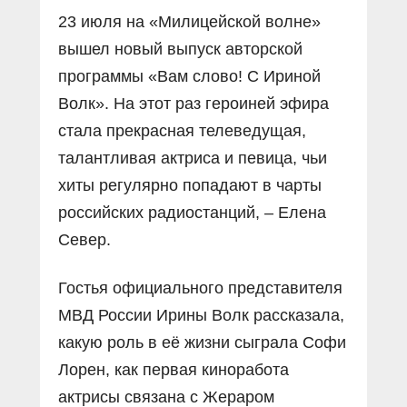
Прямой разговор
Социальные ролики
23 июля на «Милицейской волне»
Газета «Щит и меч»
О ПОРТАЛЕ
В знании сила
Документальные фильмы
вышел новый выпуск авторской
Журнал «Полиция России»
Специальный репортаж
программы «Вам слово! С Ириной
Контакты
КиберПОСТОВОЙ
Волк». На этот раз героиней эфира
Вакансии
стала прекрасная телеведущая,
талантливая актриса и певица, чьи
хиты регулярно попадают в чарты
российских радиостанций, – Елена
Север.
Гостья официального представителя
МВД России Ирины Волк рассказала,
какую роль в её жизни сыграла Софи
Лорен, как первая киноработа
актрисы связана с Жераром